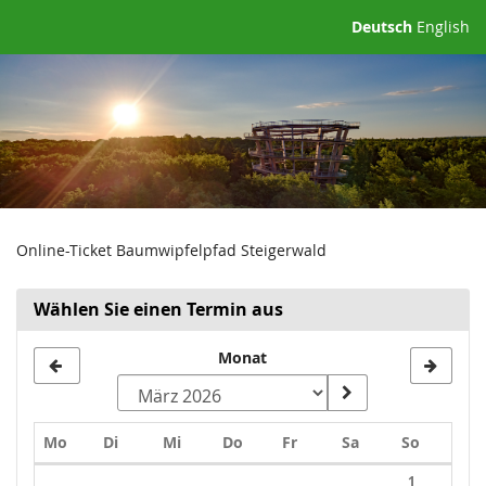
Zum
Deutsch
English
Haupt-
Inhalt
springen
Online-Ticket Baumwipfelpfad Steigerwald
Wählen Sie einen Termin aus
Monat
Montag
Dienstag
Mittwoch
Donnerstag
Freitag
Samstag
Sonntag
Mo
Di
Mi
Do
Fr
Sa
So
Kalender
1