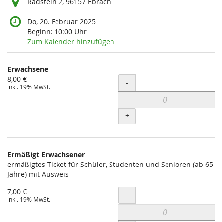
Radstein 2, 96157 Ebrach
Do, 20. Februar 2025
Beginn:
10:00
Uhr
Zum Kalender hinzufügen
Produkte
Erwachsene
Unkategorisierte
8,00 €
Menge
-
inkl. 19% MwSt.
Produkte
+
Ermäßigt Erwachsener
ermäßigtes Ticket für Schüler, Studenten und Senioren (ab 65
Jahre) mit Ausweis
7,00 €
Menge
-
inkl. 19% MwSt.