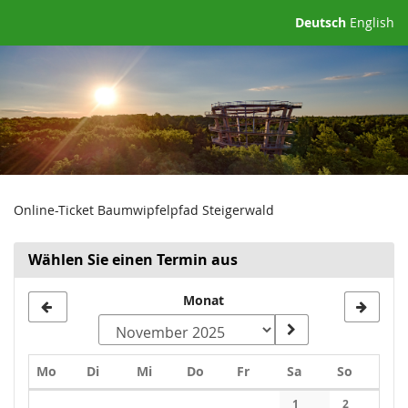
Zum
Deutsch
English
Haupt-
Inhalt
springen
Online-Ticket Baumwipfelpfad Steigerwald
Wählen Sie einen Termin aus
Monat
Montag
Dienstag
Mittwoch
Donnerstag
Freitag
Samstag
Sonntag
Mo
Di
Mi
Do
Fr
Sa
So
Kalender
1
2