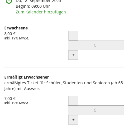
Do, 18. September 2025
Beginn:
09:00
Uhr
Zum Kalender hinzufügen
Produkte
Erwachsene
Unkategorisierte
8,00 €
Menge
-
inkl. 19% MwSt.
Produkte
+
Ermäßigt Erwachsener
ermäßigtes Ticket für Schüler, Studenten und Senioren (ab 65
Jahre) mit Ausweis
7,00 €
Menge
-
inkl. 19% MwSt.
+