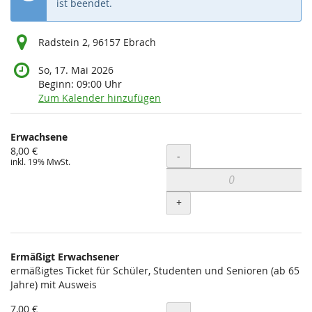
ist beendet.
Radstein 2, 96157 Ebrach
So, 17. Mai 2026
Beginn:
09:00
Uhr
Zum Kalender hinzufügen
Produkte
Erwachsene
Unkategorisierte
8,00 €
Menge
-
inkl. 19% MwSt.
Produkte
+
Ermäßigt Erwachsener
ermäßigtes Ticket für Schüler, Studenten und Senioren (ab 65
Jahre) mit Ausweis
7,00 €