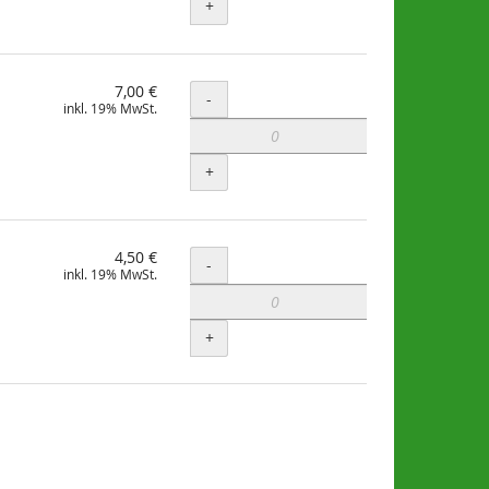
+
7,00 €
Menge
-
inkl. 19% MwSt.
+
4,50 €
Menge
-
inkl. 19% MwSt.
+