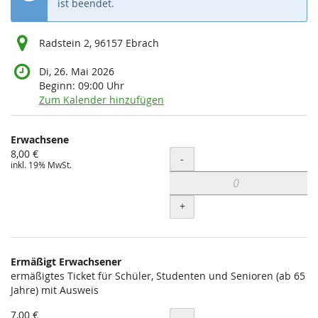
ist beendet.
Radstein 2, 96157 Ebrach
Di, 26. Mai 2026
Beginn:
09:00
Uhr
Zum Kalender hinzufügen
Produkte
Erwachsene
Unkategorisierte
8,00 €
Menge
-
inkl. 19% MwSt.
Produkte
+
Ermäßigt Erwachsener
ermäßigtes Ticket für Schüler, Studenten und Senioren (ab 65
Jahre) mit Ausweis
7,00 €