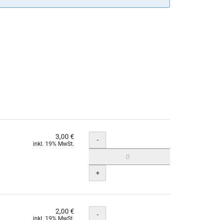
3,00 €
Menge
-
inkl. 19% MwSt.
+
2,00 €
Menge
-
inkl. 19% MwSt.