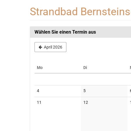
Zum
Strandbad Bernstein
Haupt-
Inhalt
springen
Wählen Sie einen Termin aus
April 2026
Montag
Dienstag
Mo
Di
Kalender
Keine
Keine
4
5
Veranstaltungen
Veranstaltungen
Keine
Keine
11
12
Veranstaltungen
Veranstaltungen