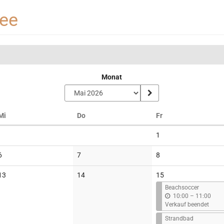
see
Monat
Mittwoch
Donnerstag
Freitag
Mi
Do
Fr
Keine
1
Veranstaltungen
Keine
Keine
Keine
6
7
8
Veranstaltungen
Veranstaltungen
Veranstaltungen
Keine
Keine
13
14
15
Veranstaltungen
Veranstaltungen
Beachsoccer
b
10:00
–
11:00
i
Verkauf beendet
s
Strandbad