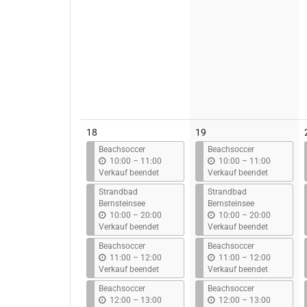
18
19
Beachsoccer
Beachsoccer
b
b
10:00
–
11:00
10:00
–
11:00
i
i
Verkauf beendet
Verkauf beendet
s
s
Strandbad
Strandbad
Bernsteinsee
Bernsteinsee
b
b
10:00
–
20:00
10:00
–
20:00
i
i
Verkauf beendet
Verkauf beendet
s
s
Beachsoccer
Beachsoccer
b
b
11:00
–
12:00
11:00
–
12:00
i
i
Verkauf beendet
Verkauf beendet
s
s
Beachsoccer
Beachsoccer
b
b
12:00
–
13:00
12:00
–
13:00