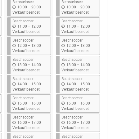
Bernsteinsee
Bernsteinsee
b
b
10:00
–
20:00
10:00
–
20:00
i
i
Verkauf beendet
Verkauf beendet
s
s
Beachsoccer
Beachsoccer
b
b
11:00
–
12:00
11:00
–
12:00
i
i
Verkauf beendet
Verkauf beendet
s
s
Beachsoccer
Beachsoccer
b
b
12:00
–
13:00
12:00
–
13:00
i
i
Verkauf beendet
Verkauf beendet
s
s
Beachsoccer
Beachsoccer
b
b
13:00
–
14:00
13:00
–
14:00
i
i
Verkauf beendet
Verkauf beendet
s
s
Beachsoccer
Beachsoccer
b
b
14:00
–
15:00
14:00
–
15:00
i
i
Verkauf beendet
Verkauf beendet
s
s
Beachsoccer
Beachsoccer
b
b
15:00
–
16:00
15:00
–
16:00
i
i
Verkauf beendet
Verkauf beendet
s
s
Beachsoccer
Beachsoccer
b
b
16:00
–
17:00
16:00
–
17:00
i
i
Verkauf beendet
Verkauf beendet
s
s
Beachsoccer
Beachsoccer