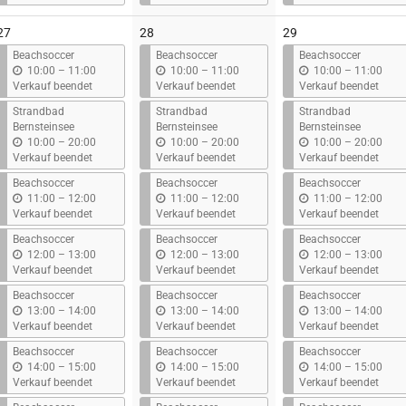
s
s
s
27
28
29
Beachsoccer
Beachsoccer
Beachsoccer
b
b
b
10:00
–
11:00
10:00
–
11:00
10:00
–
11:00
i
i
i
Verkauf beendet
Verkauf beendet
Verkauf beendet
s
s
s
Strandbad
Strandbad
Strandbad
Bernsteinsee
Bernsteinsee
Bernsteinsee
b
b
b
10:00
–
20:00
10:00
–
20:00
10:00
–
20:00
i
i
i
Verkauf beendet
Verkauf beendet
Verkauf beendet
s
s
s
Beachsoccer
Beachsoccer
Beachsoccer
b
b
b
11:00
–
12:00
11:00
–
12:00
11:00
–
12:00
i
i
i
Verkauf beendet
Verkauf beendet
Verkauf beendet
s
s
s
Beachsoccer
Beachsoccer
Beachsoccer
b
b
b
12:00
–
13:00
12:00
–
13:00
12:00
–
13:00
i
i
i
Verkauf beendet
Verkauf beendet
Verkauf beendet
s
s
s
Beachsoccer
Beachsoccer
Beachsoccer
b
b
b
13:00
–
14:00
13:00
–
14:00
13:00
–
14:00
i
i
i
Verkauf beendet
Verkauf beendet
Verkauf beendet
s
s
s
Beachsoccer
Beachsoccer
Beachsoccer
b
b
b
14:00
–
15:00
14:00
–
15:00
14:00
–
15:00
i
i
i
Verkauf beendet
Verkauf beendet
Verkauf beendet
s
s
s