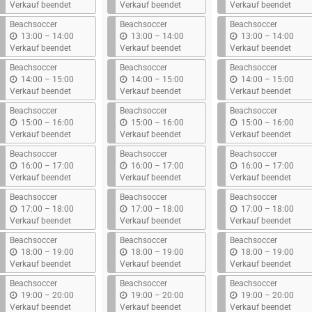
i
i
i
Verkauf beendet
Verkauf beendet
Verkauf beendet
s
s
s
Beachsoccer
Beachsoccer
Beachsoccer
b
b
b
13:00
–
14:00
13:00
–
14:00
13:00
–
14:00
i
i
i
Verkauf beendet
Verkauf beendet
Verkauf beendet
s
s
s
Beachsoccer
Beachsoccer
Beachsoccer
b
b
b
14:00
–
15:00
14:00
–
15:00
14:00
–
15:00
i
i
i
Verkauf beendet
Verkauf beendet
Verkauf beendet
s
s
s
Beachsoccer
Beachsoccer
Beachsoccer
b
b
b
15:00
–
16:00
15:00
–
16:00
15:00
–
16:00
i
i
i
Verkauf beendet
Verkauf beendet
Verkauf beendet
s
s
s
Beachsoccer
Beachsoccer
Beachsoccer
b
b
b
16:00
–
17:00
16:00
–
17:00
16:00
–
17:00
i
i
i
Verkauf beendet
Verkauf beendet
Verkauf beendet
s
s
s
Beachsoccer
Beachsoccer
Beachsoccer
b
b
b
17:00
–
18:00
17:00
–
18:00
17:00
–
18:00
i
i
i
Verkauf beendet
Verkauf beendet
Verkauf beendet
s
s
s
Beachsoccer
Beachsoccer
Beachsoccer
b
b
b
18:00
–
19:00
18:00
–
19:00
18:00
–
19:00
i
i
i
Verkauf beendet
Verkauf beendet
Verkauf beendet
s
s
s
Beachsoccer
Beachsoccer
Beachsoccer
b
b
b
19:00
–
20:00
19:00
–
20:00
19:00
–
20:00
i
i
i
Verkauf beendet
Verkauf beendet
Verkauf beendet