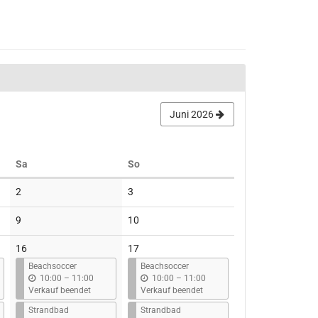
Juni 2026
Samstag
Sonntag
Sa
So
Keine
Keine
2
3
Veranstaltungen
Veranstaltungen
Keine
Keine
9
10
Veranstaltungen
Veranstaltungen
16
17
Beachsoccer
Beachsoccer
b
b
10:00
–
11:00
10:00
–
11:00
i
i
Verkauf beendet
Verkauf beendet
s
s
Strandbad
Strandbad