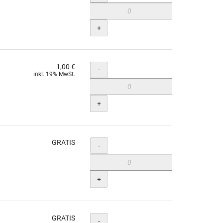
+
1,00 €
Menge
-
inkl. 19% MwSt.
+
GRATIS
Menge
-
+
GRATIS
Menge
-