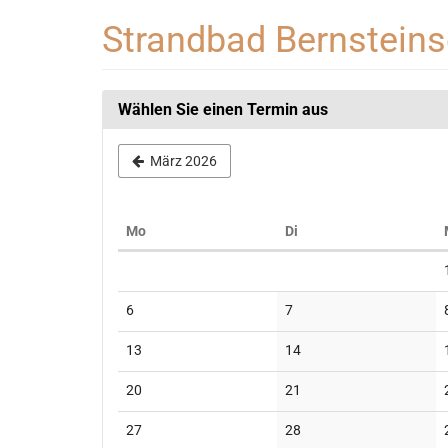
Zum
Strandbad Bernstein
Haupt-
Inhalt
springen
Wählen Sie einen Termin aus
März 2026
Montag
Dienstag
Mo
Di
Kalender
Keine
Keine
6
7
Veranstaltungen
Veranstaltungen
Keine
Keine
13
14
Veranstaltungen
Veranstaltungen
Keine
Keine
20
21
Veranstaltungen
Veranstaltungen
Keine
Keine
27
28