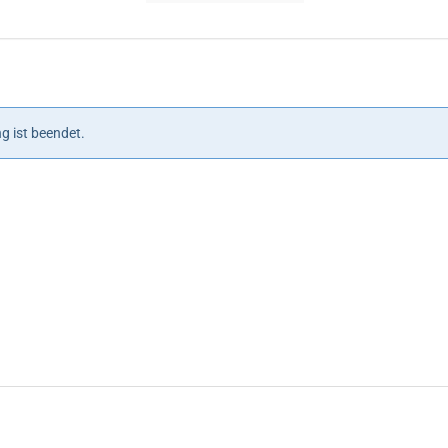
Veranstaltungen
Veranstaltungen
g ist beendet.