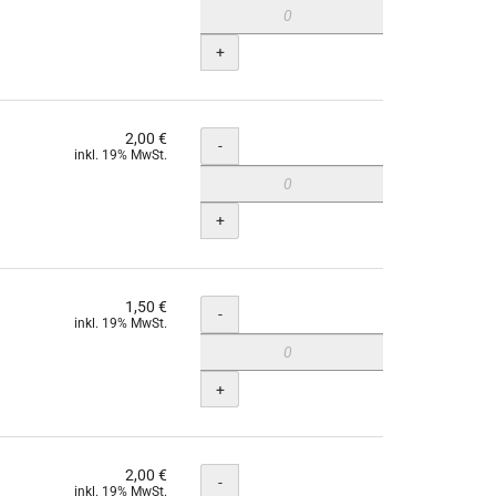
+
2,00 €
Menge
-
inkl. 19% MwSt.
+
1,50 €
Menge
-
inkl. 19% MwSt.
+
2,00 €
Menge
-
inkl. 19% MwSt.