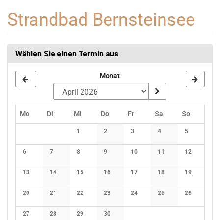
Zum
Strandbad Bernsteinsee
Haupt-
Inhalt
springen
Wählen Sie einen Termin aus
Monat
Montag
Dienstag
Mittwoch
Donnerstag
Freitag
Samstag
Sonntag
Mo
Di
Mi
Do
Fr
Sa
So
Kalender
1
2
3
4
5
Keine Veranstaltungen
Keine Veranstaltungen
Keine Veranstaltungen
Keine Veranstaltunge
Keine Verans
6
7
8
9
10
11
12
Keine Veranstaltungen
Keine Veranstaltungen
Keine Veranstaltungen
Keine Veranstaltungen
Keine Veranstaltungen
Keine Veranstaltunge
Keine Verans
13
14
15
16
17
18
19
Keine Veranstaltungen
Keine Veranstaltungen
Keine Veranstaltungen
Keine Veranstaltungen
Keine Veranstaltungen
Keine Veranstaltunge
Keine Verans
20
21
22
23
24
25
26
Keine Veranstaltungen
Keine Veranstaltungen
Keine Veranstaltungen
Keine Veranstaltungen
Keine Veranstaltungen
Keine Veranstaltunge
Keine Verans
27
28
29
30