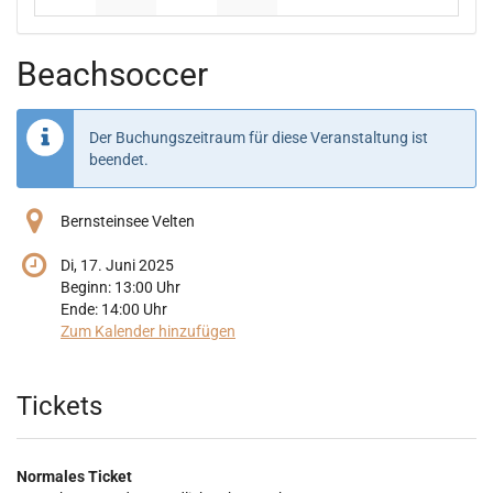
Keine Veranstaltungen
Keine Veranstaltungen
Keine Veranstaltungen
Keine Veranstaltungen
Beachsoccer
Der Buchungszeitraum für diese Veranstaltung ist
beendet.
Bernsteinsee Velten
Di, 17. Juni 2025
Beginn:
13:00
Uhr
Ende:
14:00
Uhr
Zum Kalender hinzufügen
Produkte
Tickets
Normales Ticket