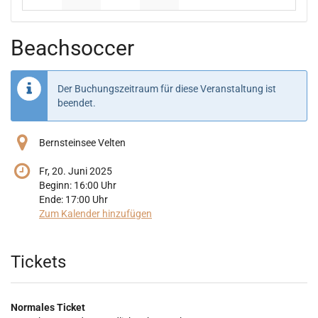
Keine Veranstaltungen
Keine Veranstaltungen
Keine Veranstaltungen
Keine Veranstaltungen
Beachsoccer
Der Buchungszeitraum für diese Veranstaltung ist
beendet.
Bernsteinsee Velten
Fr, 20. Juni 2025
Beginn:
16:00
Uhr
Ende:
17:00
Uhr
Zum Kalender hinzufügen
Produkte
Tickets
Normales Ticket