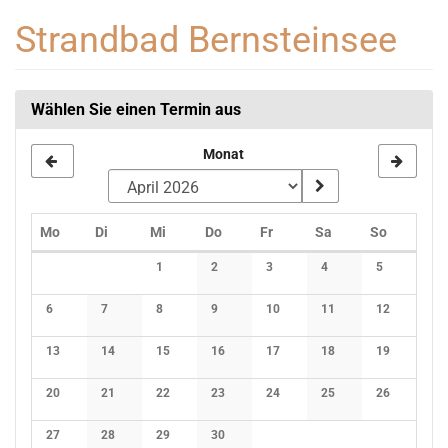
Zum
Strandbad Bernsteinsee
Haupt-
Inhalt
springen
Wählen Sie einen Termin aus
Monat
Montag
Dienstag
Mittwoch
Donnerstag
Freitag
Samstag
Sonntag
Mo
Di
Mi
Do
Fr
Sa
So
Kalender
1
2
3
4
5
Keine Veranstaltungen
Keine Veranstaltungen
Keine Veranstaltungen
Keine Veranstaltunge
Keine Verans
6
7
8
9
10
11
12
Keine Veranstaltungen
Keine Veranstaltungen
Keine Veranstaltungen
Keine Veranstaltungen
Keine Veranstaltungen
Keine Veranstaltunge
Keine Verans
13
14
15
16
17
18
19
Keine Veranstaltungen
Keine Veranstaltungen
Keine Veranstaltungen
Keine Veranstaltungen
Keine Veranstaltungen
Keine Veranstaltunge
Keine Verans
20
21
22
23
24
25
26
Keine Veranstaltungen
Keine Veranstaltungen
Keine Veranstaltungen
Keine Veranstaltungen
Keine Veranstaltungen
Keine Veranstaltunge
Keine Verans
27
28
29
30