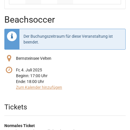
Keine Veranstaltungen
Keine Veranstaltungen
Keine Veranstaltungen
Keine Veranstaltungen
Beachsoccer
Der Buchungszeitraum für diese Veranstaltung ist
beendet.
Bernsteinsee Velten
Fr, 4. Juli 2025
Beginn:
17:00
Uhr
Ende:
18:00
Uhr
Zum Kalender hinzufügen
Produkte
Tickets
Normales Ticket