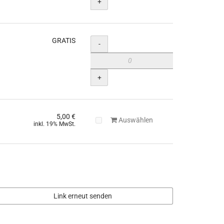
+
GRATIS
Menge
-
+
5,00 €
Auswählen
inkl. 19% MwSt.
Link erneut senden