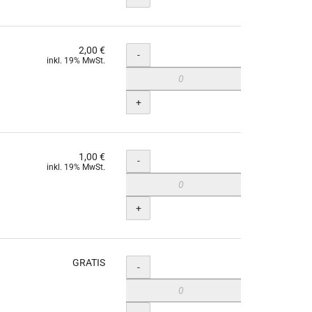
2,00 €
Menge
-
inkl. 19% MwSt.
+
1,00 €
Menge
-
inkl. 19% MwSt.
+
GRATIS
Menge
-