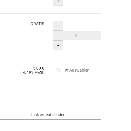
+
GRATIS
Menge
-
+
5,00 €
Auswählen
inkl. 19% MwSt.
Link erneut senden