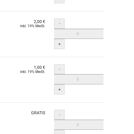
2,00 €
Menge
-
inkl. 19% MwSt.
+
1,00 €
Menge
-
inkl. 19% MwSt.
+
GRATIS
Menge
-