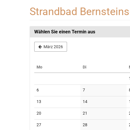
Zum
Strandbad Bernstein
Haupt-
Inhalt
springen
Wählen Sie einen Termin aus
März 2026
Montag
Dienstag
Mo
Di
Kalender
Keine
Keine
6
7
Veranstaltungen
Veranstaltungen
Keine
Keine
13
14
Veranstaltungen
Veranstaltungen
Keine
Keine
20
21
Veranstaltungen
Veranstaltungen
Keine
Keine
27
28