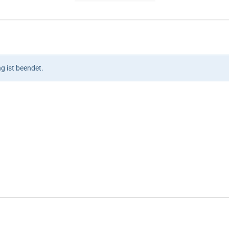
Veranstaltungen
Veranstaltungen
g ist beendet.