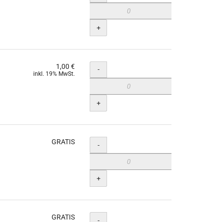
+
1,00 €
Menge
-
inkl. 19% MwSt.
+
GRATIS
Menge
-
+
GRATIS
Menge
-