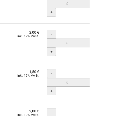
+
2,00 €
Menge
-
inkl. 19% MwSt.
+
1,50 €
Menge
-
inkl. 19% MwSt.
+
2,00 €
Menge
-
inkl. 19% MwSt.