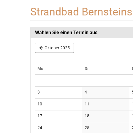
Zum
Strandbad Bernstein
Haupt-
Inhalt
springen
Wählen Sie einen Termin aus
Oktober 2025
Montag
Dienstag
Mo
Di
Kalender
Keine
Keine
3
4
Veranstaltungen
Veranstaltungen
Keine
Keine
10
11
Veranstaltungen
Veranstaltungen
Keine
Keine
17
18
Veranstaltungen
Veranstaltungen
Keine
Keine
24
25