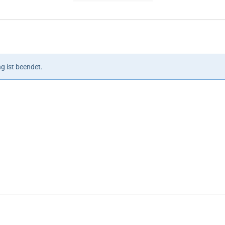
Veranstaltungen
Veranstaltungen
Veranstaltungen
g ist beendet.