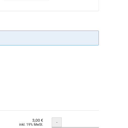
Veranstaltungen
Veranstaltungen
3,00 €
Menge
-
inkl. 19% MwSt.