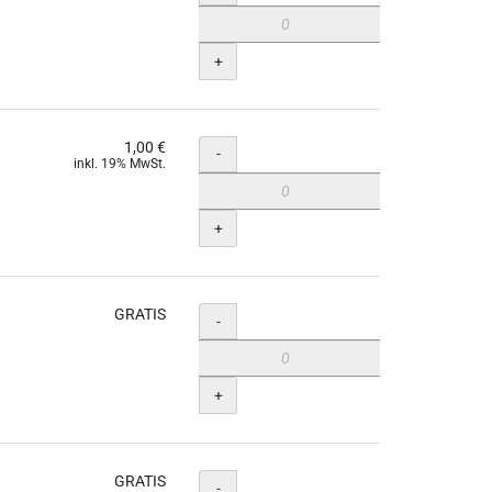
+
1,00 €
Menge
-
inkl. 19% MwSt.
+
GRATIS
Menge
-
+
GRATIS
Menge
-