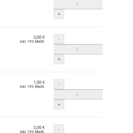
+
2,00 €
Menge
-
inkl. 19% MwSt.
+
1,50 €
Menge
-
inkl. 19% MwSt.
+
2,00 €
Menge
-
inkl. 19% MwSt.