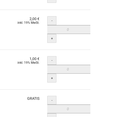
2,00 €
Menge
-
inkl. 19% MwSt.
+
1,00 €
Menge
-
inkl. 19% MwSt.
+
GRATIS
Menge
-