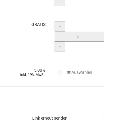
+
GRATIS
Menge
-
+
5,00 €
Auswählen
inkl. 19% MwSt.
Link erneut senden