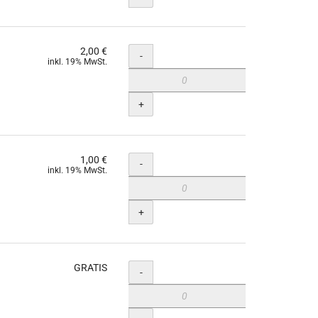
2,00 €
Menge
-
inkl. 19% MwSt.
+
1,00 €
Menge
-
inkl. 19% MwSt.
+
GRATIS
Menge
-