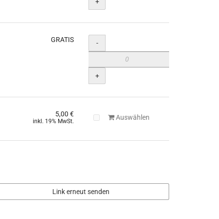
+
GRATIS
Menge
-
+
5,00 €
Auswählen
inkl. 19% MwSt.
Link erneut senden