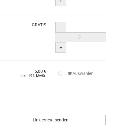
+
GRATIS
Menge
-
+
5,00 €
Auswählen
inkl. 19% MwSt.
Link erneut senden