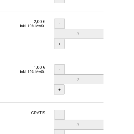
2,00 €
Menge
-
inkl. 19% MwSt.
+
1,00 €
Menge
-
inkl. 19% MwSt.
+
GRATIS
Menge
-