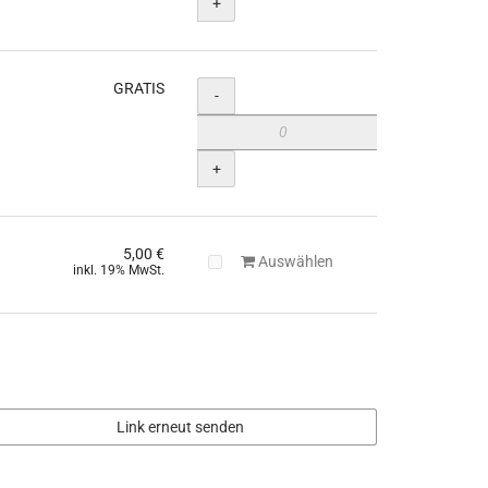
+
GRATIS
Menge
-
+
5,00 €
Auswählen
inkl. 19% MwSt.
Link erneut senden