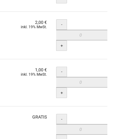
2,00 €
Menge
-
inkl. 19% MwSt.
+
1,00 €
Menge
-
inkl. 19% MwSt.
+
GRATIS
Menge
-