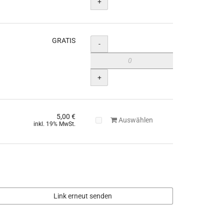
+
GRATIS
Menge
-
+
5,00 €
Auswählen
inkl. 19% MwSt.
Link erneut senden