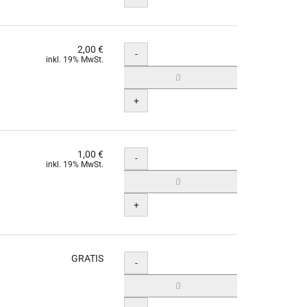
2,00 €
Menge
-
inkl. 19% MwSt.
+
1,00 €
Menge
-
inkl. 19% MwSt.
+
GRATIS
Menge
-