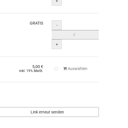
+
GRATIS
Menge
-
+
5,00 €
Auswählen
inkl. 19% MwSt.
Link erneut senden