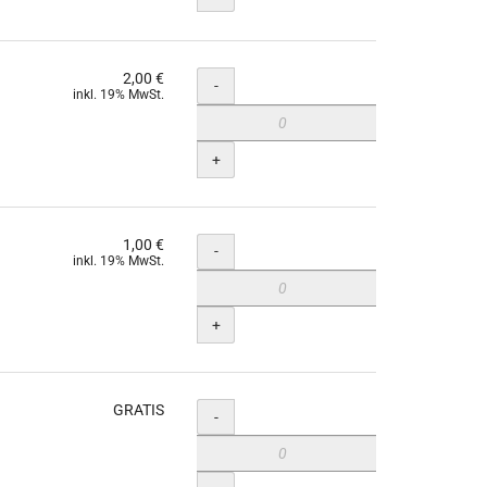
2,00 €
Menge
-
inkl. 19% MwSt.
+
1,00 €
Menge
-
inkl. 19% MwSt.
+
GRATIS
Menge
-