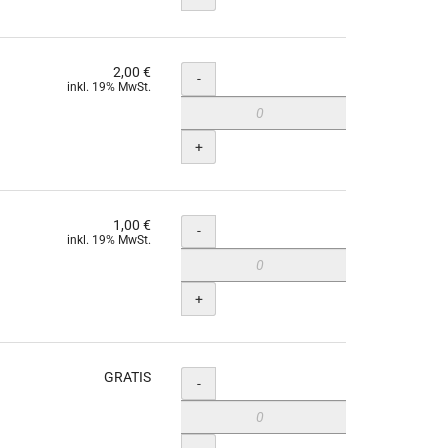
2,00 €
Menge
-
inkl. 19% MwSt.
+
1,00 €
Menge
-
inkl. 19% MwSt.
+
GRATIS
Menge
-