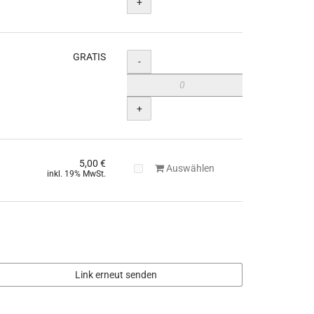
+
GRATIS
Menge
-
+
5,00 €
Auswählen
inkl. 19% MwSt.
Link erneut senden