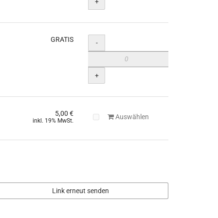
+
GRATIS
Menge
-
+
5,00 €
Auswählen
inkl. 19% MwSt.
Link erneut senden