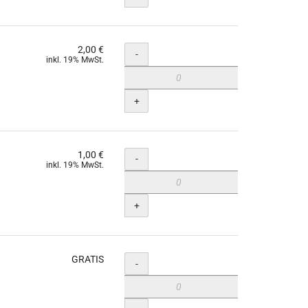
2,00 €
Menge
-
inkl. 19% MwSt.
+
1,00 €
Menge
-
inkl. 19% MwSt.
+
GRATIS
Menge
-