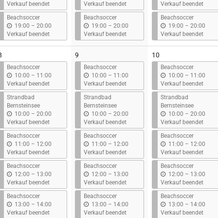
i
i
i
Verkauf beendet
Verkauf beendet
Verkauf beendet
s
s
s
Beachsoccer
Beachsoccer
Beachsoccer
b
b
b
19:00
–
20:00
19:00
–
20:00
19:00
–
20:00
i
i
i
Verkauf beendet
Verkauf beendet
Verkauf beendet
s
s
s
8
9
10
Beachsoccer
Beachsoccer
Beachsoccer
b
b
b
10:00
–
11:00
10:00
–
11:00
10:00
–
11:00
i
i
i
Verkauf beendet
Verkauf beendet
Verkauf beendet
s
s
s
Strandbad
Strandbad
Strandbad
Bernsteinsee
Bernsteinsee
Bernsteinsee
b
b
b
10:00
–
20:00
10:00
–
20:00
10:00
–
20:00
i
i
i
Verkauf beendet
Verkauf beendet
Verkauf beendet
s
s
s
Beachsoccer
Beachsoccer
Beachsoccer
b
b
b
11:00
–
12:00
11:00
–
12:00
11:00
–
12:00
i
i
i
Verkauf beendet
Verkauf beendet
Verkauf beendet
s
s
s
Beachsoccer
Beachsoccer
Beachsoccer
b
b
b
12:00
–
13:00
12:00
–
13:00
12:00
–
13:00
i
i
i
Verkauf beendet
Verkauf beendet
Verkauf beendet
s
s
s
Beachsoccer
Beachsoccer
Beachsoccer
b
b
b
13:00
–
14:00
13:00
–
14:00
13:00
–
14:00
i
i
i
Verkauf beendet
Verkauf beendet
Verkauf beendet