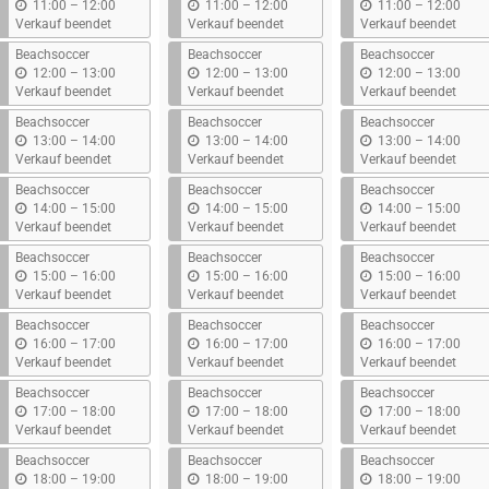
b
b
b
11:00
–
12:00
11:00
–
12:00
11:00
–
12:00
i
i
i
Verkauf beendet
Verkauf beendet
Verkauf beendet
s
s
s
Beachsoccer
Beachsoccer
Beachsoccer
b
b
b
12:00
–
13:00
12:00
–
13:00
12:00
–
13:00
i
i
i
Verkauf beendet
Verkauf beendet
Verkauf beendet
s
s
s
Beachsoccer
Beachsoccer
Beachsoccer
b
b
b
13:00
–
14:00
13:00
–
14:00
13:00
–
14:00
i
i
i
Verkauf beendet
Verkauf beendet
Verkauf beendet
s
s
s
Beachsoccer
Beachsoccer
Beachsoccer
b
b
b
14:00
–
15:00
14:00
–
15:00
14:00
–
15:00
i
i
i
Verkauf beendet
Verkauf beendet
Verkauf beendet
s
s
s
Beachsoccer
Beachsoccer
Beachsoccer
b
b
b
15:00
–
16:00
15:00
–
16:00
15:00
–
16:00
i
i
i
Verkauf beendet
Verkauf beendet
Verkauf beendet
s
s
s
Beachsoccer
Beachsoccer
Beachsoccer
b
b
b
16:00
–
17:00
16:00
–
17:00
16:00
–
17:00
i
i
i
Verkauf beendet
Verkauf beendet
Verkauf beendet
s
s
s
Beachsoccer
Beachsoccer
Beachsoccer
b
b
b
17:00
–
18:00
17:00
–
18:00
17:00
–
18:00
i
i
i
Verkauf beendet
Verkauf beendet
Verkauf beendet
s
s
s
Beachsoccer
Beachsoccer
Beachsoccer
b
b
b
18:00
–
19:00
18:00
–
19:00
18:00
–
19:00