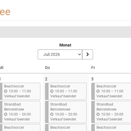
see
Monat
Mittwoch
Donnerstag
Freitag
Mi
Do
Fr
1
2
3
Beachsoccer
Beachsoccer
Beachsoccer
b
b
b
10:00
–
11:00
10:00
–
11:00
10:00
–
11:00
i
i
i
Verkauf beendet
Verkauf beendet
Verkauf beendet
s
s
s
Strandbad
Strandbad
Strandbad
Bernsteinsee
Bernsteinsee
Bernsteinsee
b
b
b
10:00
–
20:00
10:00
–
20:00
10:00
–
20:00
i
i
i
Verkauf beendet
Verkauf beendet
Verkauf beendet
s
s
s
Beachsoccer
Beachsoccer
Beachsoccer