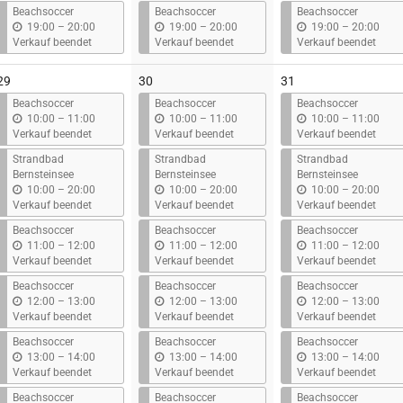
s
s
s
Beachsoccer
Beachsoccer
Beachsoccer
b
b
b
19:00
–
20:00
19:00
–
20:00
19:00
–
20:00
i
i
i
Verkauf beendet
Verkauf beendet
Verkauf beendet
s
s
s
29
30
31
Beachsoccer
Beachsoccer
Beachsoccer
b
b
b
10:00
–
11:00
10:00
–
11:00
10:00
–
11:00
i
i
i
Verkauf beendet
Verkauf beendet
Verkauf beendet
s
s
s
Strandbad
Strandbad
Strandbad
Bernsteinsee
Bernsteinsee
Bernsteinsee
b
b
b
10:00
–
20:00
10:00
–
20:00
10:00
–
20:00
i
i
i
Verkauf beendet
Verkauf beendet
Verkauf beendet
s
s
s
Beachsoccer
Beachsoccer
Beachsoccer
b
b
b
11:00
–
12:00
11:00
–
12:00
11:00
–
12:00
i
i
i
Verkauf beendet
Verkauf beendet
Verkauf beendet
s
s
s
Beachsoccer
Beachsoccer
Beachsoccer
b
b
b
12:00
–
13:00
12:00
–
13:00
12:00
–
13:00
i
i
i
Verkauf beendet
Verkauf beendet
Verkauf beendet
s
s
s
Beachsoccer
Beachsoccer
Beachsoccer
b
b
b
13:00
–
14:00
13:00
–
14:00
13:00
–
14:00
i
i
i
Verkauf beendet
Verkauf beendet
Verkauf beendet
s
s
s
Beachsoccer
Beachsoccer
Beachsoccer