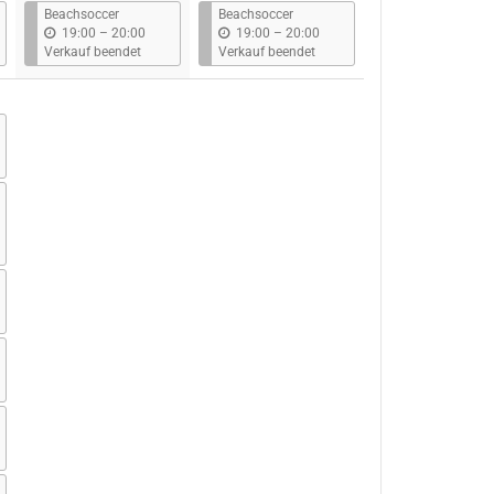
s
s
Beachsoccer
Beachsoccer
b
b
19:00
–
20:00
19:00
–
20:00
i
i
Verkauf beendet
Verkauf beendet
s
s