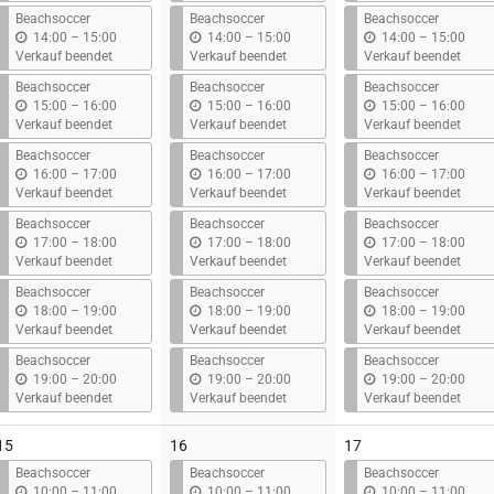
s
s
s
Beachsoccer
Beachsoccer
Beachsoccer
b
b
b
14:00
–
15:00
14:00
–
15:00
14:00
–
15:00
i
i
i
Verkauf beendet
Verkauf beendet
Verkauf beendet
s
s
s
Beachsoccer
Beachsoccer
Beachsoccer
b
b
b
15:00
–
16:00
15:00
–
16:00
15:00
–
16:00
i
i
i
Verkauf beendet
Verkauf beendet
Verkauf beendet
s
s
s
Beachsoccer
Beachsoccer
Beachsoccer
b
b
b
16:00
–
17:00
16:00
–
17:00
16:00
–
17:00
i
i
i
Verkauf beendet
Verkauf beendet
Verkauf beendet
s
s
s
Beachsoccer
Beachsoccer
Beachsoccer
b
b
b
17:00
–
18:00
17:00
–
18:00
17:00
–
18:00
i
i
i
Verkauf beendet
Verkauf beendet
Verkauf beendet
s
s
s
Beachsoccer
Beachsoccer
Beachsoccer
b
b
b
18:00
–
19:00
18:00
–
19:00
18:00
–
19:00
i
i
i
Verkauf beendet
Verkauf beendet
Verkauf beendet
s
s
s
Beachsoccer
Beachsoccer
Beachsoccer
b
b
b
19:00
–
20:00
19:00
–
20:00
19:00
–
20:00
i
i
i
Verkauf beendet
Verkauf beendet
Verkauf beendet
s
s
s
15
16
17
Beachsoccer
Beachsoccer
Beachsoccer
b
b
b
10:00
–
11:00
10:00
–
11:00
10:00
–
11:00