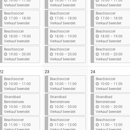
b
b
b
16:00
–
17:00
16:00
–
17:00
16:00
–
17:00
i
i
i
Verkauf beendet
Verkauf beendet
Verkauf beendet
s
s
s
Beachsoccer
Beachsoccer
Beachsoccer
b
b
b
17:00
–
18:00
17:00
–
18:00
17:00
–
18:00
i
i
i
Verkauf beendet
Verkauf beendet
Verkauf beendet
s
s
s
Beachsoccer
Beachsoccer
Beachsoccer
b
b
b
18:00
–
19:00
18:00
–
19:00
18:00
–
19:00
i
i
i
Verkauf beendet
Verkauf beendet
Verkauf beendet
s
s
s
Beachsoccer
Beachsoccer
Beachsoccer
b
b
b
19:00
–
20:00
19:00
–
20:00
19:00
–
20:00
i
i
i
Verkauf beendet
Verkauf beendet
Verkauf beendet
s
s
s
22
23
24
Beachsoccer
Beachsoccer
Beachsoccer
b
b
b
10:00
–
11:00
10:00
–
11:00
10:00
–
11:00
i
i
i
Verkauf beendet
Verkauf beendet
Verkauf beendet
s
s
s
Strandbad
Strandbad
Strandbad
Bernsteinsee
Bernsteinsee
Bernsteinsee
b
b
b
10:00
–
20:00
10:00
–
20:00
10:00
–
20:00
i
i
i
Verkauf beendet
Verkauf beendet
Verkauf beendet
s
s
s
Beachsoccer
Beachsoccer
Beachsoccer
b
b
b
11:00
–
12:00
11:00
–
12:00
11:00
–
12:00
i
i
i
Verkauf beendet
Verkauf beendet
Verkauf beendet