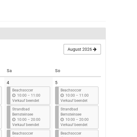
August 2026
Samstag
Sonntag
Sa
So
4
5
Beachsoccer
Beachsoccer
b
b
10:00
–
11:00
10:00
–
11:00
i
i
Verkauf beendet
Verkauf beendet
s
s
Strandbad
Strandbad
Bernsteinsee
Bernsteinsee
b
b
10:00
–
20:00
10:00
–
20:00
i
i
Verkauf beendet
Verkauf beendet
s
s
Beachsoccer
Beachsoccer