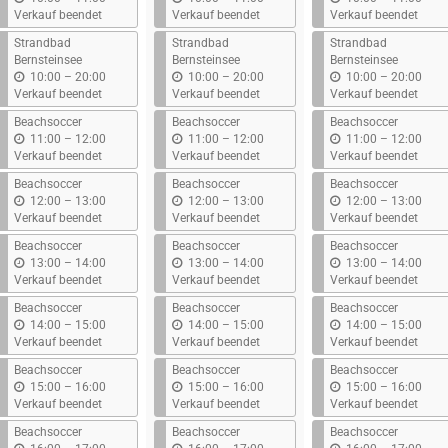
i
i
i
Verkauf beendet
Verkauf beendet
Verkauf beendet
s
s
s
Strandbad
Strandbad
Strandbad
Bernsteinsee
Bernsteinsee
Bernsteinsee
b
b
b
10:00
–
20:00
10:00
–
20:00
10:00
–
20:00
i
i
i
Verkauf beendet
Verkauf beendet
Verkauf beendet
s
s
s
Beachsoccer
Beachsoccer
Beachsoccer
b
b
b
11:00
–
12:00
11:00
–
12:00
11:00
–
12:00
i
i
i
Verkauf beendet
Verkauf beendet
Verkauf beendet
s
s
s
Beachsoccer
Beachsoccer
Beachsoccer
b
b
b
12:00
–
13:00
12:00
–
13:00
12:00
–
13:00
i
i
i
Verkauf beendet
Verkauf beendet
Verkauf beendet
s
s
s
Beachsoccer
Beachsoccer
Beachsoccer
b
b
b
13:00
–
14:00
13:00
–
14:00
13:00
–
14:00
i
i
i
Verkauf beendet
Verkauf beendet
Verkauf beendet
s
s
s
Beachsoccer
Beachsoccer
Beachsoccer
b
b
b
14:00
–
15:00
14:00
–
15:00
14:00
–
15:00
i
i
i
Verkauf beendet
Verkauf beendet
Verkauf beendet
s
s
s
Beachsoccer
Beachsoccer
Beachsoccer
b
b
b
15:00
–
16:00
15:00
–
16:00
15:00
–
16:00
i
i
i
Verkauf beendet
Verkauf beendet
Verkauf beendet
s
s
s
Beachsoccer
Beachsoccer
Beachsoccer