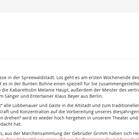
sse in der Spreewaldstadt. Los geht es am ersten Wochenende des
bt es in der Bunten Bühne einen speziell für Sie zusammengestellt
enso die Kabarettistin Melanie Haupt, außerdem der Meister des ver
m Sänger und Entertainer Klaus Beyer aus Berlin.
t“ alle Lübbenauer und Gäste in die Altstadt und zum traditionel
e Kraft und Konzentration auf die Vorbereitung unseres diesjährige
rn drehen“ wird es wieder hoch hergehen in unserem Theater und a
dacht hat.
eres, aus der Märchensammlung der Gebrüder Grimm haben sich H