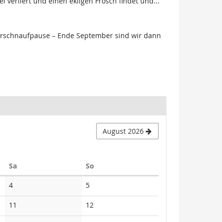
 verliert und einen ekligen Frosch findet und...
Verschnaufpause – Ende September sind wir dann
August 2026
Samstag
Sonntag
Sa
So
Keine
Keine
4
5
Veranstaltungen
Veranstaltungen
Keine
Keine
11
12
Veranstaltungen
Veranstaltungen