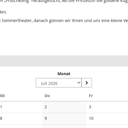
n „Froschkönig“ herausgesucht, wo die Prinzessin die goldene Kugel
den.
 im Sommertheater, danach gönnen wir Ihnen und uns eine kleine 
Monat
Mittwoch
Donnerstag
Freitag
Mi
Do
Fr
Keine
Keine
Keine
1
2
3
Veranstaltungen
Veranstaltungen
Veranstaltungen
Keine
Keine
Keine
8
9
10
Veranstaltungen
Veranstaltungen
Veranstaltungen