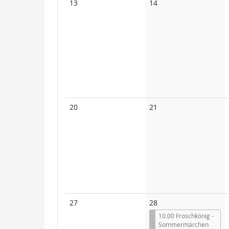
Keine
Keine
13
14
Veranstaltungen
Veranstaltungen
Keine
Keine
20
21
Veranstaltungen
Veranstaltungen
Keine
27
28
Veranstaltungen
10.00 Froschkönig -
Sommermärchen