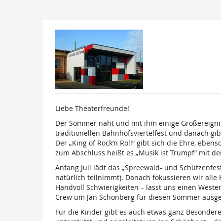
Zum
Haupt-
Inhalt
KultuRegio
springen
e.
V.
Liebe Theaterfreunde!
Der Sommer naht und mit ihm einige Großereigni
traditionellen Bahnhofsviertelfest und danach gi
Der „King of Rock’n Roll“ gibt sich die Ehre, eb
zum Abschluss heißt es „Musik ist Trumpf“ mit de
Anfang Juli lädt das „Spreewald- und Schützenfes
natürlich teilnimmt). Danach fokussieren wir all
Handvoll Schwierigkeiten – lasst uns einen Weste
Crew um Jan Schönberg für diesen Sommer ausge
Für die Kinder gibt es auch etwas ganz Besond