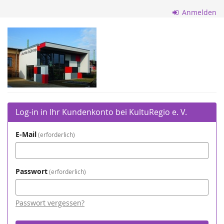
Zum
Anmelden
Haupt-
Inhalt
KultuRegio
springen
e.
V.
Log-in in Ihr Kundenkonto bei KultuRegio e. V.
E-Mail
erforderlich
Passwort
erforderlich
Passwort vergessen?