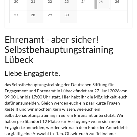
20
21
22
23
24
25.04.2026
1 Veranstaltung
26
25
Keine Veranstaltungen
Keine Veranstaltungen
Keine Veranstaltungen
Keine Veranstaltungen
Keine Veranstaltungen
Keine Verans
27
28
29
30
Keine Veranstaltungen
Keine Veranstaltungen
Keine Veranstaltungen
Keine Veranstaltungen
Ehrenamt - aber sicher!
Selbstbehauptungstraining
Lübeck
Liebe Engagierte,
das Selbstbehauptungstraining der Deutschen Stiftung für
Engagement und Ehrenamt in Lübeck findet am 27. Juni 2026 von
09:00 Uhr bis 17:00 Uhr statt. Hier habt ihr die Möglichkeit, euch
dafür anzumelden. Gleich werden euch ein paar kurze Fragen
gestellt und wir möchten gern wissen, wie euch ein
Selbstbehauptungstraining in eurem Ehrenamt unterstützt. Wir
haben pro Standort 12 Plätze zur Verfügung - wenn sich mehr
Engagierte anmelden, werden wir nach dem Ende der Anmeldefrist
sorgfältig eine Auswahl treffen. Ob wir euch zur Teilnahme