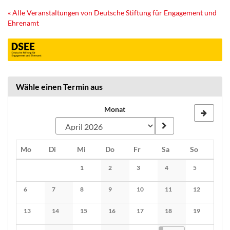
Zum
« Alle Veranstaltungen von Deutsche Stiftung für Engagement und
Haupt-
Ehrenamt
Inhalt
springen
Wähle einen Termin aus
Monat
Montag
Dienstag
Mittwoch
Donnerstag
Freitag
Samstag
Sonntag
Mo
Di
Mi
Do
Fr
Sa
So
Kalender
1
2
3
4
5
Keine Veranstaltungen
Keine Veranstaltungen
Keine Veranstaltungen
Keine Veranstaltunge
Keine Verans
6
7
8
9
10
11
12
Keine Veranstaltungen
Keine Veranstaltungen
Keine Veranstaltungen
Keine Veranstaltungen
Keine Veranstaltungen
Keine Veranstaltunge
Keine Verans
13
14
15
16
17
18
19
Keine Veranstaltungen
Keine Veranstaltungen
Keine Veranstaltungen
Keine Veranstaltungen
Keine Veranstaltungen
Keine Veranstaltunge
Keine Verans