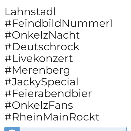
Lahnstadl
#FeindbildNummer1
#OnkelzNacht
#Deutschrock
#Livekonzert
#Merenberg
#JackySpecial
#Feierabendbier
#OnkelzFans
#RheinMainRockt