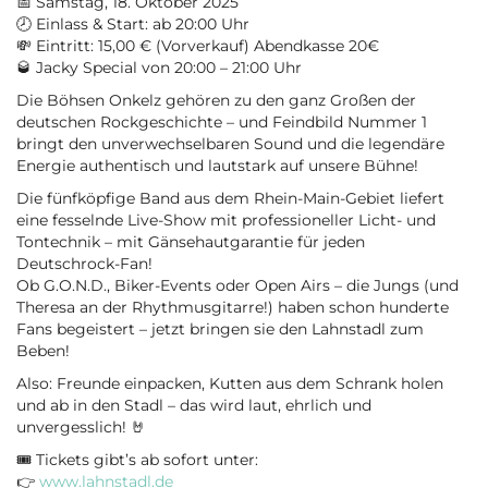
📅 Samstag, 18. Oktober 2025
🕗 Einlass & Start: ab 20:00 Uhr
💸 Eintritt: 15,00 € (Vorverkauf) Abendkasse 20€
🥃 Jacky Special von 20:00 – 21:00 Uhr
Die Böhsen Onkelz gehören zu den ganz Großen der
deutschen Rockgeschichte – und Feindbild Nummer 1
bringt den unverwechselbaren Sound und die legendäre
Energie authentisch und lautstark auf unsere Bühne!
Die fünfköpfige Band aus dem Rhein-Main-Gebiet liefert
eine fesselnde Live-Show mit professioneller Licht- und
Tontechnik – mit Gänsehautgarantie für jeden
Deutschrock-Fan!
Ob G.O.N.D., Biker-Events oder Open Airs – die Jungs (und
Theresa an der Rhythmusgitarre!) haben schon hunderte
Fans begeistert – jetzt bringen sie den Lahnstadl zum
Beben!
Also: Freunde einpacken, Kutten aus dem Schrank holen
und ab in den Stadl – das wird laut, ehrlich und
unvergesslich! 🤘
🎟️ Tickets gibt’s ab sofort unter:
👉
www.lahnstadl.de