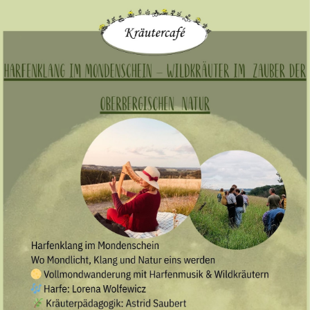
Zum
Haupt-
Inhalt
springen