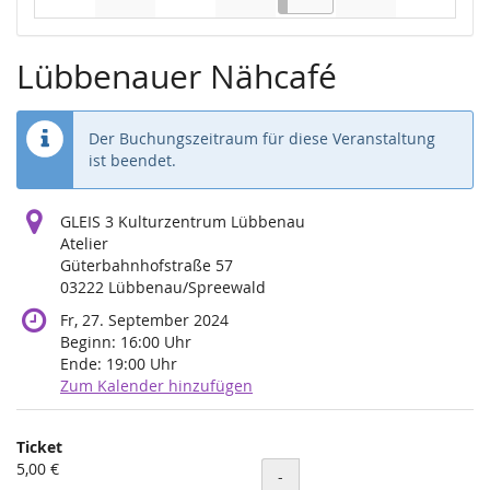
Keine Veranstaltungen
Keine Veranstaltungen
Keine Veranstaltungen
Keine Veranstaltungen
Keine Veranstaltung
Keine Veran
Lübbenauer Nähcafé
Der Buchungszeitraum für diese Veranstaltung
ist beendet.
GLEIS 3 Kulturzentrum Lübbenau
Atelier
Güterbahnhofstraße 57
03222 Lübbenau/Spreewald
Fr, 27. September 2024
Beginn:
16:00
Uhr
Ende:
19:00
Uhr
Zum Kalender hinzufügen
Produkte
Ticket
Unkategorisierte
5,00 €
Menge
-