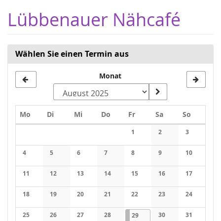
Zum
Lübbenauer Nähcafé
Haupt-
Inhalt
springen
Wählen Sie einen Termin aus
Monat
Montag
Dienstag
Mittwoch
Donnerstag
Freitag
Samstag
Sonntag
Mo
Di
Mi
Do
Fr
Sa
So
Kalender
1
2
3
Keine Veranstaltungen
Keine Veranstaltung
Keine Veran
4
5
6
7
8
9
10
Keine Veranstaltungen
Keine Veranstaltungen
Keine Veranstaltungen
Keine Veranstaltungen
Keine Veranstaltungen
Keine Veranstaltung
Keine Veran
11
12
13
14
15
16
17
Keine Veranstaltungen
Keine Veranstaltungen
Keine Veranstaltungen
Keine Veranstaltungen
Keine Veranstaltungen
Keine Veranstaltung
Keine Veran
18
19
20
21
22
23
24
Keine Veranstaltungen
Keine Veranstaltungen
Keine Veranstaltungen
Keine Veranstaltungen
Keine Veranstaltungen
Keine Veranstaltung
Keine Veran
25
26
27
28
29.08.2025
1 Veranstaltung
30
31
29