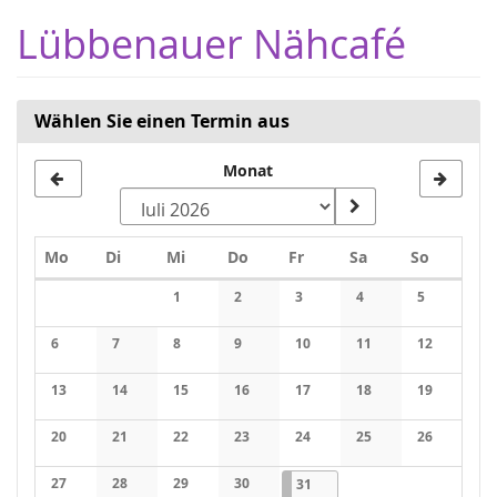
Zum
Lübbenauer Nähcafé
Haupt-
Inhalt
springen
Wählen Sie einen Termin aus
Monat
Montag
Dienstag
Mittwoch
Donnerstag
Freitag
Samstag
Sonntag
Mo
Di
Mi
Do
Fr
Sa
So
Kalender
1
2
3
4
5
Keine Veranstaltungen
Keine Veranstaltungen
Keine Veranstaltungen
Keine Veranstaltung
Keine Veran
6
7
8
9
10
11
12
Keine Veranstaltungen
Keine Veranstaltungen
Keine Veranstaltungen
Keine Veranstaltungen
Keine Veranstaltungen
Keine Veranstaltung
Keine Veran
13
14
15
16
17
18
19
Keine Veranstaltungen
Keine Veranstaltungen
Keine Veranstaltungen
Keine Veranstaltungen
Keine Veranstaltungen
Keine Veranstaltung
Keine Veran
20
21
22
23
24
25
26
Keine Veranstaltungen
Keine Veranstaltungen
Keine Veranstaltungen
Keine Veranstaltungen
Keine Veranstaltungen
Keine Veranstaltung
Keine Veran
27
28
29
30
31.07.2026
1 Veranstaltung
31