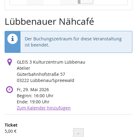
Keine Veranstaltungen
Keine Veranstaltungen
Keine Veranstaltungen
Keine Veranstaltungen
Lübbenauer Nähcafé
Der Buchungszeitraum für diese Veranstaltung
ist beendet.
GLEIS 3 Kulturzentrum Lübbenau
Atelier
Güterbahnhofstraße 57
03222 Lübbenau/Spreewald
Fr, 29. Mai 2026
Beginn:
16:00
Uhr
Ende:
19:00
Uhr
Zum Kalender hinzufügen
Produkte
Ticket
Unkategorisierte
5,00 €
Menge
-