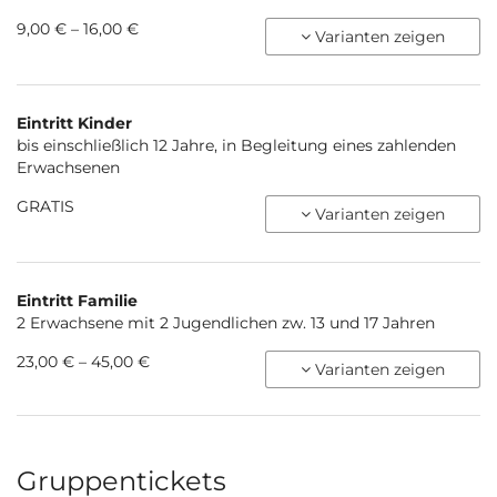
von
9,00 € – 16,00 €
Varianten zeigen
9,00 €
bis
16,00 €
Eintritt Kinder
bis einschließlich 12 Jahre, in Begleitung eines zahlenden
Erwachsenen
GRATIS
Varianten zeigen
Eintritt Familie
2 Erwachsene mit 2 Jugendlichen zw. 13 und 17 Jahren
von
23,00 € – 45,00 €
Varianten zeigen
23,00 €
bis
45,00 €
Gruppentickets