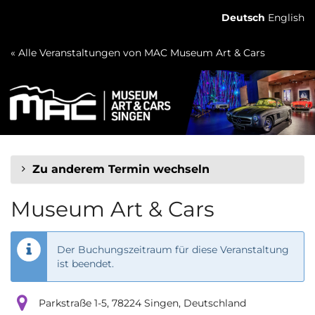
Zum
Deutsch
English
Haupt-
Inhalt
« Alle Veranstaltungen von MAC Museum Art & Cars
springen
Zu anderem Termin wechseln
Museum Art & Cars
Der Buchungszeitraum für diese Veranstaltung
ist beendet.
Parkstraße 1-5, 78224 Singen, Deutschland