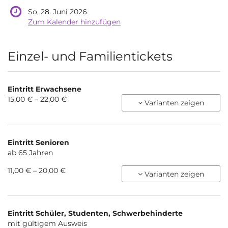
So, 28. Juni 2026
Zum Kalender hinzufügen
Produkte
Einzel- und Familientickets
Eintritt Erwachsene
von
15,00 € – 22,00 €
Varianten zeigen
15,00 €
bis
22,00 €
Eintritt Senioren
ab 65 Jahren
von
11,00 € – 20,00 €
Varianten zeigen
11,00 €
bis
20,00 €
Eintritt Schüler, Studenten, Schwerbehinderte
mit gültigem Ausweis