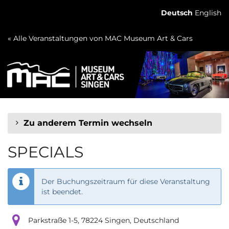
Zum
Deutsch
English
Haupt-
Inhalt
« Alle Veranstaltungen von MAC Museum Art & Cars
springen
Zu anderem Termin wechseln
SPECIALS
Der Buchungszeitraum für diese Veranstaltung
ist beendet.
Parkstraße 1-5, 78224 Singen, Deutschland