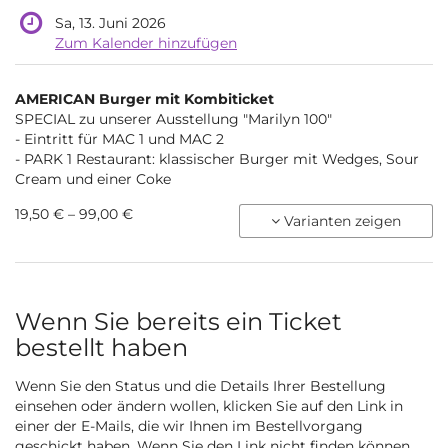
Sa, 13. Juni 2026
Zum Kalender hinzufügen
Produkte
AMERICAN Burger mit Kombiticket
Unkategorisierte
SPECIAL zu unserer Ausstellung "Marilyn 100"
- Eintritt für MAC 1 und MAC 2
Produkte
- PARK 1 Restaurant: klassischer Burger mit Wedges, Sour
Cream und einer Coke
von
19,50 € – 99,00 €
Varianten zeigen
19,50 €
bis
99,00 €
Wenn Sie bereits ein Ticket
bestellt haben
Wenn Sie den Status und die Details Ihrer Bestellung
einsehen oder ändern wollen, klicken Sie auf den Link in
einer der E-Mails, die wir Ihnen im Bestellvorgang
geschickt haben. Wenn Sie den Link nicht finden können,