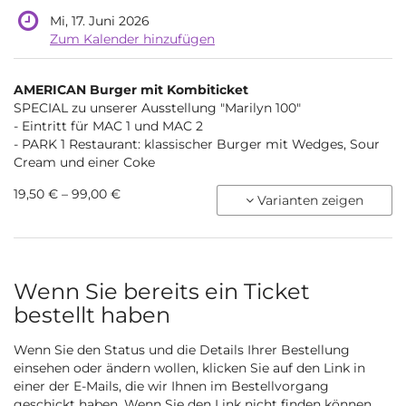
Mi, 17. Juni 2026
Zum Kalender hinzufügen
Produkte
AMERICAN Burger mit Kombiticket
Unkategorisierte
SPECIAL zu unserer Ausstellung "Marilyn 100"
- Eintritt für MAC 1 und MAC 2
Produkte
- PARK 1 Restaurant: klassischer Burger mit Wedges, Sour
Cream und einer Coke
von
19,50 € – 99,00 €
Varianten zeigen
19,50 €
bis
99,00 €
Wenn Sie bereits ein Ticket
bestellt haben
Wenn Sie den Status und die Details Ihrer Bestellung
einsehen oder ändern wollen, klicken Sie auf den Link in
einer der E-Mails, die wir Ihnen im Bestellvorgang
geschickt haben. Wenn Sie den Link nicht finden können,