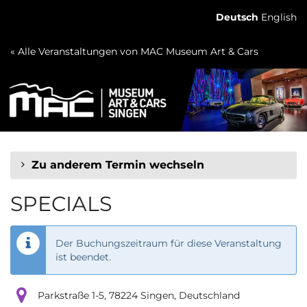
Zum
Deutsch
English
Haupt-
Inhalt
« Alle Veranstaltungen von MAC Museum Art & Cars
springen
Zu anderem Termin wechseln
SPECIALS
Der Buchungszeitraum für diese Veranstaltung
ist beendet.
Parkstraße 1-5, 78224 Singen, Deutschland