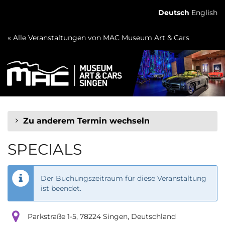
Zum
Deutsch
English
Haupt-
Inhalt
« Alle Veranstaltungen von MAC Museum Art & Cars
springen
Zu anderem Termin wechseln
SPECIALS
Der Buchungszeitraum für diese Veranstaltung
ist beendet.
Parkstraße 1-5, 78224 Singen, Deutschland