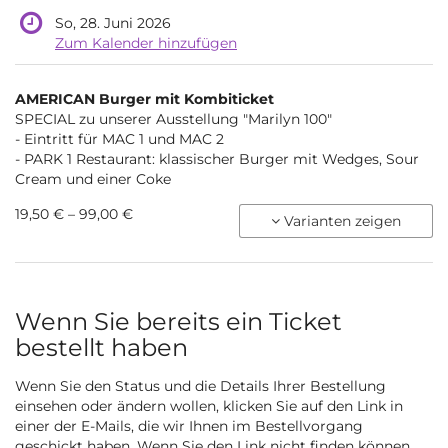
So, 28. Juni 2026
Zum Kalender hinzufügen
Produkte
AMERICAN Burger mit Kombiticket
Unkategorisierte
SPECIAL zu unserer Ausstellung "Marilyn 100"
- Eintritt für MAC 1 und MAC 2
Produkte
- PARK 1 Restaurant: klassischer Burger mit Wedges, Sour
Cream und einer Coke
von
19,50 € – 99,00 €
Varianten zeigen
19,50 €
bis
99,00 €
Wenn Sie bereits ein Ticket
bestellt haben
Wenn Sie den Status und die Details Ihrer Bestellung
einsehen oder ändern wollen, klicken Sie auf den Link in
einer der E-Mails, die wir Ihnen im Bestellvorgang
geschickt haben. Wenn Sie den Link nicht finden können,