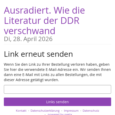
Zum
Ausradiert. Wie die
Haupt-
Inhalt
Literatur der DDR
springen
verschwand
Di, 28. April 2026
Link erneut senden
Wenn Sie den Link zu Ihrer Bestellung verloren haben, geben
Sie hier die verwendete E-Mail-Adresse ein. Wir senden Ihnen
dann eine E-Mail mit Links zu allen Bestellungen, die mit
dieser Adresse getätigt wurden.
E-
Mail
Links senden
Kontakt
Datenschutzerklärung
Impressum
Datenschutz
powered by pretix