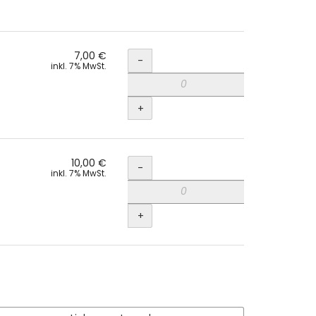
Menge
7,00 €
-
inkl. 7% MwSt.
+
Menge
10,00 €
-
inkl. 7% MwSt.
+