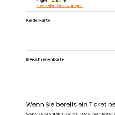
Beginn:
14:00
Uhr
Zum Kalender hinzufügen
Produkte
Kinderkarte
Unkategorisierte
Produkte
Erwachsenenkarte
Wenn Sie bereits ein Ticket b
Wenn Sie den Status und die Details Ihrer Bestell