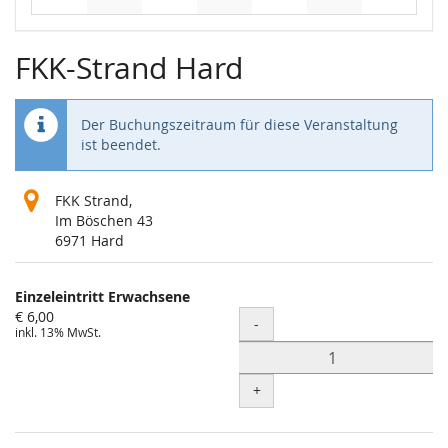
Keine Veranstaltungen
Keine Veranstaltungen
Keine Veranstaltungen
Keine Veranstaltungen
Keine Veranstaltungen
Keine Veranstaltung
FKK-Strand Hard
Der Buchungszeitraum für diese Veranstaltung
ist beendet.
FKK Strand,
Im Böschen 43
6971 Hard
Produkte
Einzeleintritt Erwachsene
Unkategorisierte
€ 6,00
Menge
-
inkl. 13% MwSt.
Produkte
+