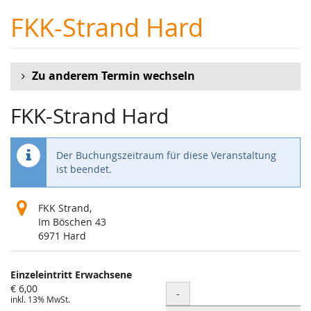
Zum
FKK-Strand Hard
Haupt-
Inhalt
springen
Zu anderem Termin wechseln
FKK-Strand Hard
Der Buchungszeitraum für diese Veranstaltung
ist beendet.
FKK Strand,
Im Böschen 43
6971 Hard
Produkte
Einzeleintritt Erwachsene
Unkategorisierte
€ 6,00
Menge
-
inkl. 13% MwSt.
Produkte