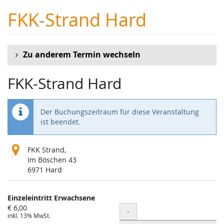
Zum
FKK-Strand Hard
Haupt-
Inhalt
springen
Zu anderem Termin wechseln
FKK-Strand Hard
Der Buchungszeitraum für diese Veranstaltung
ist beendet.
FKK Strand,
Im Böschen 43
6971 Hard
Produkte
Einzeleintritt Erwachsene
Unkategorisierte
€ 6,00
Menge
-
inkl. 13% MwSt.
Produkte