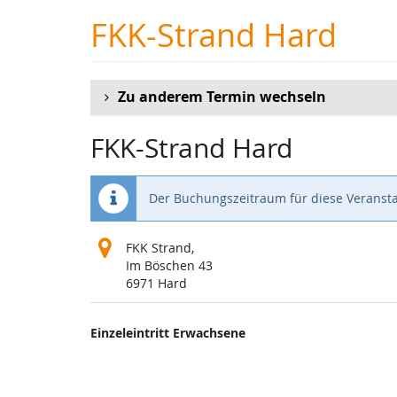
Zum
FKK-Strand Hard
Haupt-
Inhalt
springen
Zu anderem Termin wechseln
FKK-Strand Hard
Der Buchungszeitraum für diese Veransta
FKK Strand,
Im Böschen 43
6971 Hard
Produkte
Einzeleintritt Erwachsene
Unkategorisierte
Produkte