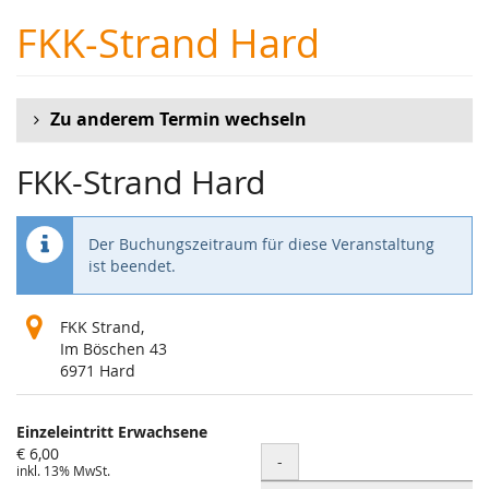
Zum
FKK-Strand Hard
Haupt-
Inhalt
springen
Zu anderem Termin wechseln
FKK-Strand Hard
Der Buchungszeitraum für diese Veranstaltung
ist beendet.
FKK Strand,
Im Böschen 43
6971 Hard
Produkte
Einzeleintritt Erwachsene
Unkategorisierte
€ 6,00
Menge
-
inkl. 13% MwSt.
Produkte