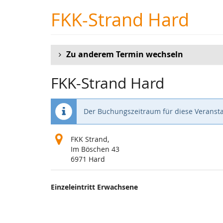
Zum
FKK-Strand Hard
Haupt-
Inhalt
springen
Zu anderem Termin wechseln
FKK-Strand Hard
Der Buchungszeitraum für diese Veransta
FKK Strand,
Im Böschen 43
6971 Hard
Produkte
Einzeleintritt Erwachsene
Unkategorisierte
Produkte