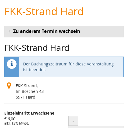
Zum
FKK-Strand Hard
Haupt-
Inhalt
springen
Zu anderem Termin wechseln
FKK-Strand Hard
Der Buchungszeitraum für diese Veranstaltung
ist beendet.
FKK Strand,
Im Böschen 43
6971 Hard
Produkte
Einzeleintritt Erwachsene
Unkategorisierte
€ 6,00
Menge
-
inkl. 13% MwSt.
Produkte