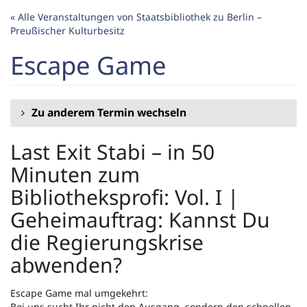
Zum
« Alle Veranstaltungen von Staatsbibliothek zu Berlin –
Haupt-
Preußischer Kulturbesitz
Inhalt
springen
Escape Game
Zu anderem Termin wechseln
Last Exit Stabi – in 50
Minuten zum
Bibliotheksprofi: Vol. I |
Geheimauftrag: Kannst Du
die Regierungskrise
abwenden?
Escape Game mal umgekehrt:
Bei uns sucht Ihr nicht den Ausgang, sondern den schnellen