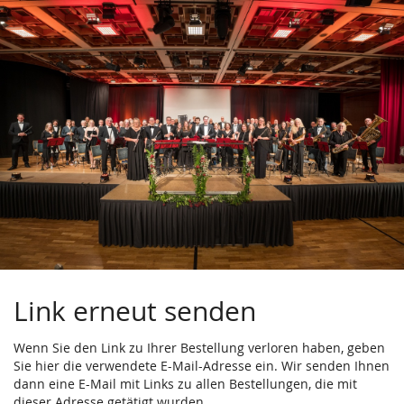
Zum
Haupt-
Inhalt
springen
Link erneut senden
Wenn Sie den Link zu Ihrer Bestellung verloren haben, geben
Sie hier die verwendete E-Mail-Adresse ein. Wir senden Ihnen
dann eine E-Mail mit Links zu allen Bestellungen, die mit
dieser Adresse getätigt wurden.