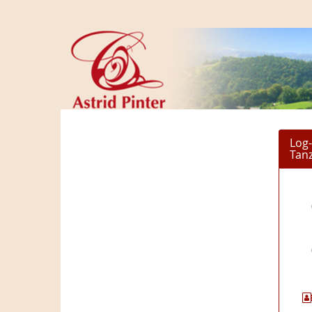
Zum
Haupt-
Astrid
Inhalt
springen
Pinter
-
Ägyptischer
Log-
Tanz
Tan
&
Tanztherapie