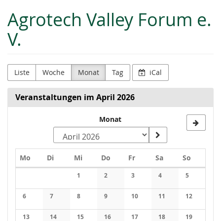
Zum
Agrotech Valley Forum e.
Haupt-
Inhalt
V.
springen
Liste
Woche
Monat
Tag
iCal
Veranstaltungen im April 2026
Monat
Montag
Dienstag
Mittwoch
Donnerstag
Freitag
Samstag
Sonntag
Mo
Di
Mi
Do
Fr
Sa
So
Kalender
1
2
3
4
5
Keine Veranstaltungen
Keine Veranstaltungen
Keine Veranstaltungen
Keine Veranstaltung
Keine Veran
6
7
8
9
10
11
12
Keine Veranstaltungen
Keine Veranstaltungen
Keine Veranstaltungen
Keine Veranstaltungen
Keine Veranstaltungen
Keine Veranstaltung
Keine Veran
13
14
15
16
17
18
19