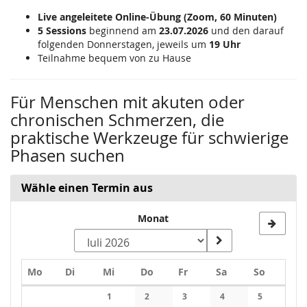
Live angeleitete Online-Übung (Zoom, 60 Minuten)
5 Sessions
beginnend am
23.07.2026
und den darauf
folgenden Donnerstagen, jeweils um
19 Uhr
Teilnahme bequem von zu Hause
Für Menschen mit akuten oder
chronischen Schmerzen, die
praktische Werkzeuge für schwierige
Phasen suchen
Wähle einen Termin aus
Monat
Montag
Dienstag
Mittwoch
Donnerstag
Freitag
Samstag
Sonntag
Mo
Di
Mi
Do
Fr
Sa
So
Kalender
1
2
3
4
5