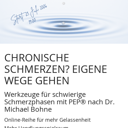
Chronische
Zum
Haupt-
Schmerzen
Inhalt
springen
-
eigene
Wege
CHRONISCHE
gehen
SCHMERZEN? EIGENE
WEGE GEHEN
Werkzeuge für schwierige
Schmerzphasen mit PEP® nach Dr.
Michael Bohne
Online-Reihe für mehr Gelassenheit