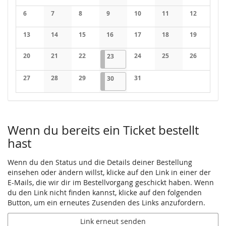
Keine Veranstaltungen
Keine Veranstaltungen
Keine Veranstaltungen
Keine Veranstaltung
Keine Veran
6
7
8
9
10
11
12
Keine Veranstaltungen
Keine Veranstaltungen
Keine Veranstaltungen
Keine Veranstaltungen
Keine Veranstaltungen
Keine Veranstaltung
Keine Veran
13
14
15
16
17
18
19
Keine Veranstaltungen
Keine Veranstaltungen
Keine Veranstaltungen
Keine Veranstaltungen
Keine Veranstaltungen
Keine Veranstaltung
Keine Veran
20
21
22
23.07.2026
1 Veranstaltung
24
25
26
23
Keine Veranstaltungen
Keine Veranstaltungen
Keine Veranstaltungen
Keine Veranstaltungen
Keine Veranstaltung
Keine Veran
27
28
29
30.07.2026
1 Veranstaltung
31
30
Keine Veranstaltungen
Keine Veranstaltungen
Keine Veranstaltungen
Keine Veranstaltungen
Wenn du bereits ein Ticket bestellt
hast
Wenn du den Status und die Details deiner Bestellung
einsehen oder ändern willst, klicke auf den Link in einer der
E-Mails, die wir dir im Bestellvorgang geschickt haben. Wenn
du den Link nicht finden kannst, klicke auf den folgenden
Button, um ein erneutes Zusenden des Links anzufordern.
Link erneut senden