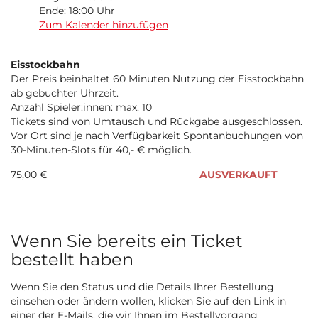
Ende:
18:00
Uhr
Zum Kalender hinzufügen
Produkte
Eisstockbahn
Unkategorisierte
Der Preis beinhaltet 60 Minuten Nutzung der Eisstockbahn
ab gebuchter Uhrzeit.
Produkte
Anzahl Spieler:innen: max. 10
Tickets sind von Umtausch und Rückgabe ausgeschlossen.
Vor Ort sind je nach Verfügbarkeit Spontanbuchungen von
30-Minuten-Slots für 40,- € möglich.
75,00 €
AUSVERKAUFT
Wenn Sie bereits ein Ticket
bestellt haben
Wenn Sie den Status und die Details Ihrer Bestellung
einsehen oder ändern wollen, klicken Sie auf den Link in
einer der E-Mails, die wir Ihnen im Bestellvorgang