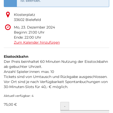
ist beendet.
Klosterplatz
33602 Bielefeld
Mo, 23. Dezember 2024
Beginn:
21:00
Uhr
Ende:
22:00
Uhr
Zum Kalender hinzufügen
Produkte
Eisstockbahn
Unkategorisierte
Der Preis beinhaltet 60 Minuten Nutzung der Eisstockbahn
ab gebuchter Uhrzeit.
Produkte
Anzahl Spieler:innen: max. 10
Tickets sind von Umtausch und Rückgabe ausgeschlossen.
Vor Ort sind je nach Verfügbarkeit Spontanbuchungen von
30-Minuten-Slots für 40,- € möglich.
Aktuell verfügbar: 4
75,00 €
Menge
-