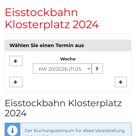
Zum
Eisstockbahn
Haupt-
Inhalt
Klosterplatz 2024
springen
Wählen Sie einen Termin aus
Woche
Woche
zur
Anzeige
auswählen
Eisstockbahn Klosterplatz
2024
Der Buchungszeitraum für diese Veranstaltung